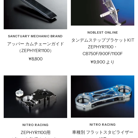
NOBLEST ONLINE
SANCTUARY MECHANIC BRAND
タンデムステップブラケットKIT
アッパー カムチェーンガイド
ZEPHYR1100・
（ZEPHYER1100）
CB750F/900F/1100F
セ
¥8,800
セ
¥9,900 より
ー
ー
ル
ル
価
価
格
格
NITRO RACING
NITRO RACING
車種別 フラットスタビライザー
ZEPHYR1100用