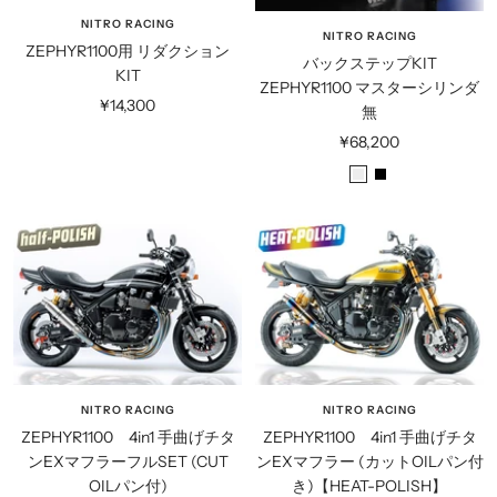
NITRO RACING
NITRO RACING
ZEPHYR1100用 リダクション
バックステップKIT
KIT
ZEPHYR1100 マスターシリンダ
セ
¥14,300
無
ー
セ
¥68,200
ル
ー
シ
ブ
価
ル
ル
ラ
格
価
バ
ッ
格
ー
ク
NITRO RACING
NITRO RACING
ZEPHYR1100 4in1 手曲げチタ
ZEPHYR1100 4in1 手曲げチタ
ンEXマフラーフルSET (CUT
ンEXマフラー (カットOILパン付
OILパン付)
き)【HEAT-POLISH】