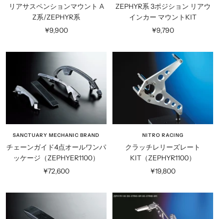
リアサスペンションマウント A
ZEPHYR系 3ポジション リアウ
Z系/ZEPHYR系
インカー マウントKIT
セ
セ
¥9,900
¥9,790
ー
ー
ル
ル
価
価
格
格
SANCTUARY MECHANIC BRAND
NITRO RACING
チェーンガイド4点オールワンパ
クラッチレリーズレート
ッケージ（ZEPHYER1100）
KIT（ZEPHYR1100）
セ
セ
¥72,600
¥19,800
ー
ー
ル
ル
価
価
格
格