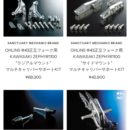
価
格
格
SANCTUARY MECHANIC BRAND
SANCTUARY MECHANIC BRAND
OHLINS Φ43正立フォーク用
OHLINS Φ43正立フォーク用
KAWASAKI ZEPHYR1100
KAWASAKI ZEPHYR1100
"ラジアルマウント"
"サイドマウント"
マルチキャリパーサポートKIT
マルチキャリパーサポートKIT
セ
セ
¥69,300
¥42,900
ー
ー
ル
ル
価
価
格
格