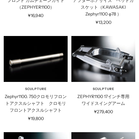
フロント カムチェーンガイド
アフターボアサイズ ヘッドガ
（ZEPHYER1100）
スケット（KAWASAKI
Zephyr1100 φ78 ）
セ
¥16,940
セ
¥13,200
ー
ー
ル
ル
価
価
格
格
SCULPTURE
SCULPTURE
Zephyr1100. 750クロモリフロン
ZEPHYR1100 17インチ専用
トアクスルシャフト クロモリ
ワイドスイングアーム
フロントアクスルシャフト
セ
¥279,400
セ
¥19,800
ー
ー
ル
ル
価