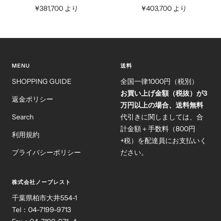
セ
セ
¥381,700 より
¥403,700 より
ー
ー
ル
ル
価
価
格
格
MENU
送料
SHOPPING GUIDE
全国一律1000円（税別）
お買い上げ金額（税抜）が3
返金ポリシー
万円以上の場合、送料無料
Search
代引きに関しましては、合
計金額＋手数料（800円
利用規約
+税）を配達員にお支払いく
プライバシーポリシー
ださい。
株式会社ノーブレスト
千葉県柏市大井554-1
Tel：04-7199-9713