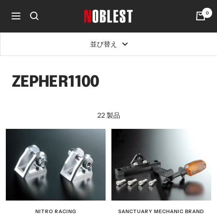
コ
0
noblest
ン
ナ
online
テ
ビ
ン
ゲ
並び替え
ツ
ー
へ
シ
ス
ョ
ZEPHER1100
キ
ン
ッ
プ
22 製品
NITRO RACING
SANCTUARY MECHANIC BRAND