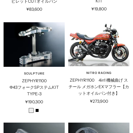
KIT
ビレットCUTオイルパン
セ
セ
¥19,800
¥83,600
ー
ー
ル
ル
価
価
格
格
NITRO RACING
SCULPTURE
ZEPHYR1100 4in1 機械曲げ ス
ZEPHYR1100
チール メガホンEXマフラー【カ
Φ43フォークSPステムKIT
ットオイルパン付き】
TYPE-3
セ
¥273,900
セ
¥190,300
ー
ー
シ
ブ
ル
ル
ル
ラ
価
価
バ
ッ
格
格