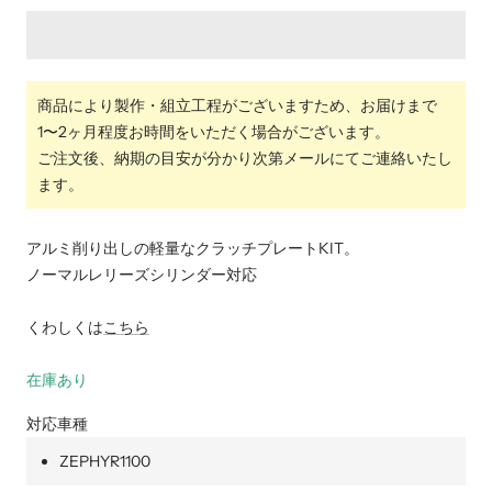
ら
や
す
す
商品により製作・組立工程がございますため、お届けまで
1〜2ヶ月程度お時間をいただく場合がございます。
ご注文後、納期の目安が分かり次第メールにてご連絡いたし
ます。
アルミ削り出しの軽量なクラッチプレートKIT。
ノーマルレリーズシリンダー対応
くわしくは
こちら
在庫あり
対応車種
ZEPHYR1100