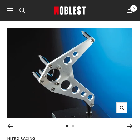
コ
0
noblest
ン
ナ
online
テ
ビ
ン
ゲ
ツ
ー
へ
シ
ス
ョ
キ
ン
ッ
プ
ズ
ー
ム
ス
ス
イ
ラ
ラ
NITRO RACING