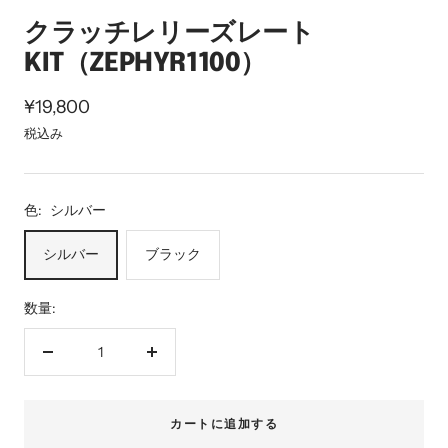
ン
イ
イ
クラッチレリーズレート
ド
ド
KIT（ZEPHYR1100）
に
に
移
移
セ
¥19,800
動
動
ー
税込み
1
2
ル
価
色:
シルバー
格
シルバー
ブラック
数量:
数
数
量
量
を
を
カートに追加する
減
増