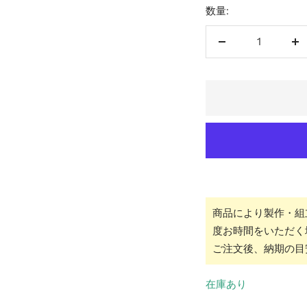
数量:
数
数
量
量
を
を
減
増
ら
や
す
す
商品により製作・組
度お時間をいただく
ご注文後、納期の目
在庫あり