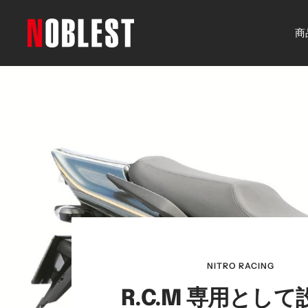
コ
ン
noblest
商
テ
online
ン
ツ
へ
ス
キ
ッ
プ
NITRO RACING
R.C.M 専用とし