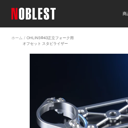
コ
ン
noblest
商
テ
online
ン
ツ
ホーム
OHLINSΦ43正立フォーク用
へ
オフセット スタビライザー
ス
キ
ッ
プ