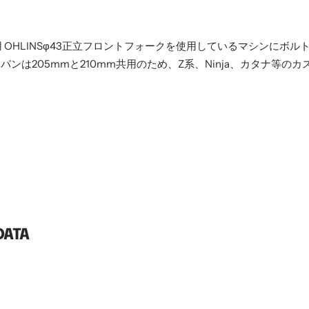
 ZEPHYR1100用 OHLINSφ43正立フロントフォークを使用している
パンは205mmと210mm共用のため、Z系、Ninja、カタナ等のカ
ATA