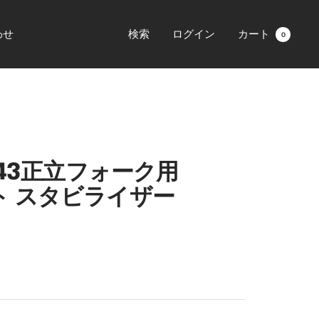
わせ
検索
ログイン
カート
0
SΦ43正立フォーク用
ト スタビライザー