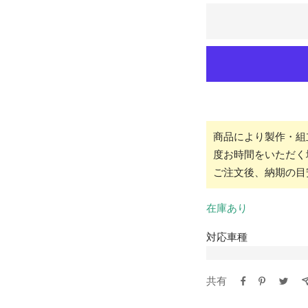
を
を
減
増
ら
や
す
す
商品により製作・組
度お時間をいただく
ご注文後、納期の目
在庫あり
対応車種
共有