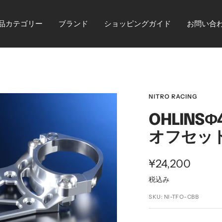
品カテゴリー
ブランド
ショッピングガイド
お問い合
NITRO RACING
OHLIN
オフセッ
セ
¥24,200
税込み
ー
SKU:
NI-TFO-CBB
ル
価