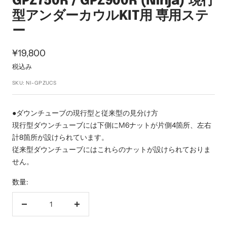
GPZ750R / GPZ900R (Ninja) 現行
ン
型アンダーカウルKIT用 専用ステ
ー
セ
¥19,800
ー
税込み
ル
SKU:
NI-GPZUCS
価
格
●ダウンチューブの現行型と従来型の見分け方
現行型ダウンチューブには下側にM6ナットが片側4箇所、左右
計8箇所が設けられています。
従来型ダウンチューブにはこれらのナットが設けられておりま
せん。
数量:
数
数
量
量