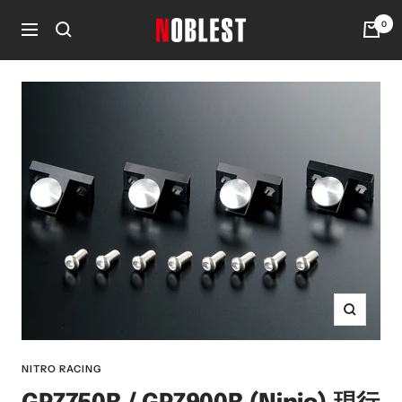
コ
0
noblest
ン
ナ
online
テ
ビ
ン
ゲ
ツ
ー
へ
シ
ス
ョ
キ
ン
ッ
プ
ズ
ー
ム
NITRO RACING
イ