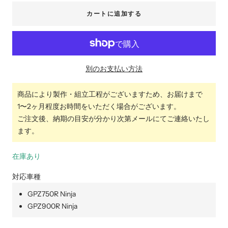
を
を
カートに追加する
減
増
ら
や
す
す
別のお支払い方法
商品により製作・組立工程がございますため、お届けまで
1〜2ヶ月程度お時間をいただく場合がございます。
ご注文後、納期の目安が分かり次第メールにてご連絡いたし
ます。
在庫あり
対応車種
GPZ750R Ninja
GPZ900R Ninja