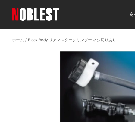
コ
ン
noblest
商
テ
online
ン
ツ
ホーム
Black Body リアマスターシリンダー ネジ切りあり
へ
ス
キ
ッ
プ