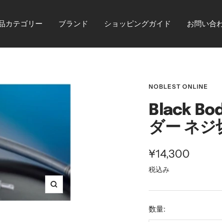
品カテゴリー
ブランド
ショッピングガイド
お問い合
NOBLEST ONLINE
Black 
ダー ネジ
セ
¥14,300
税込み
ー
ル
ズ
ー
価
数量:
ム