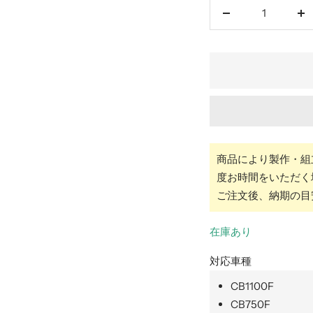
格
イ
数
数
ン
量
量
を
を
減
増
ら
や
す
す
商品により製作・組
度お時間をいただく
ご注文後、納期の目
在庫あり
対応車種
CB1100F
CB750F