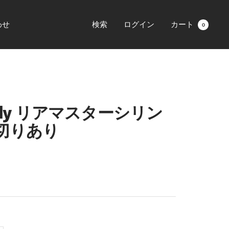
わせ
検索
ログイン
カート
0
Body リアマスターシリン
切りあり