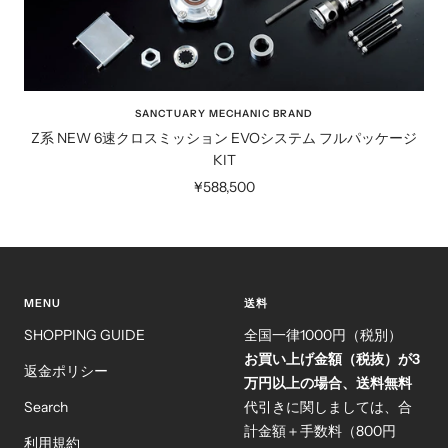
SANCTUARY MECHANIC BRAND
Z系 NEW 6速クロスミッション EVOシステム フルパッケージ
KIT
セ
¥588,500
ー
ル
価
格
MENU
送料
SHOPPING GUIDE
全国一律1000円（税別）
お買い上げ金額（税抜）が3
返金ポリシー
万円以上の場合、送料無料
Search
代引きに関しましては、合
計金額＋手数料（800円
利用規約