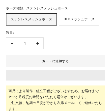
ホース種類:
ステンレスメッシュホース
ステンレスメッシュホース
BLKメッシュホース
数量:
数
数
量
量
を
を
カートに追加する
減
増
ら
や
す
す
商品により製作・組立工程がございますため、お届けまで
1〜2ヶ月程度お時間をいただく場合がございます。
ご注文後、納期の目安が分かり次第メールにてご連絡いたし
ます。