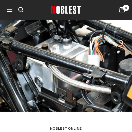
コ
0
noblest
ン
ナ
online
テ
ビ
ン
ゲ
ツ
ー
へ
シ
ス
ョ
キ
ン
ッ
プ
NOBLEST ONLINE