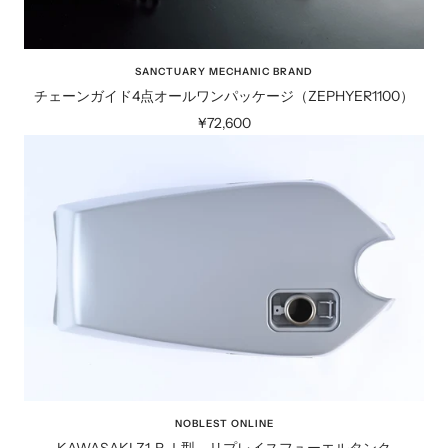
SANCTUARY MECHANIC BRAND
チェーンガイド4点オールワンパッケージ（ZEPHYER1100）
セ
¥72,600
ー
ル
価
格
NOBLEST ONLINE