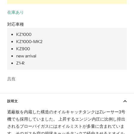
在庫あり
対応車種
KZ1000
KZ1000-MK2
KZ900
new arrival
Z1-R
共有
説明文
遮蔽板を内蔵した構造のオイルキャッチタンクはZレーサー3号
機でも採用していました。 上昇するエンジン内圧に比例し排出
されるブローバイガスにはオイルミストが多量に含まれていま
す。そのガスを空の箱状キャッチタンクで経由させるとオイル