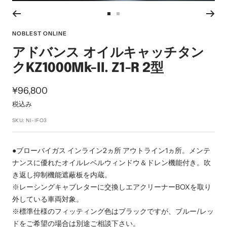
ー
ム
ス
ス
イ
ラ
ラ
NOBLEST ONLINE
ン
イ
イ
アドバンス オイルキャッチタン
ド
ド
クKZ1000Mk-II. Z1-R 2型
に
に
移
移
セ
¥96,800
動
動
ー
税込み
1
2
ル
SKU:
NI-IFO3
価
格
●ブローバイガス インライン2ヵ所 アウトライン1ヵ所。メンテ
ナンスに優れたオイルレベルウィンドウ＆ドレン機能付き。吹
き返し抑制機能遮蔽板を内蔵。
※レーシングキャブレターに交換しエアクリーナーBOXを取り
外している車両対象。
※標準仕様のフィッティング色はブラックですが、ブルー/レッ
ドをご希望の場合は別途ご相談下さい。