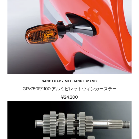
価
格
SANCTUARY MECHANIC BRAND
GPz750F/1100 アルミビレットウィンカーステー
セ
¥24,200
ー
ル
価
格