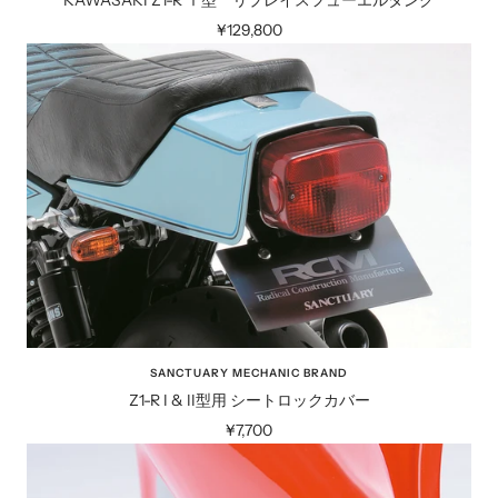
KAWASAKI Z1-R Ⅰ型 リプレイスフューエルタンク
セ
¥129,800
ー
ル
価
格
SANCTUARY MECHANIC BRAND
Z1-R I & II型用 シートロックカバー
セ
¥7,700
ー
ル