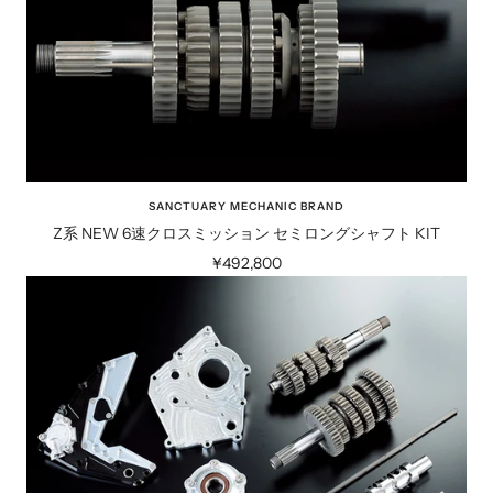
SANCTUARY MECHANIC BRAND
Z系 NEW 6速クロスミッション セミロングシャフト KIT
セ
¥492,800
ー
ル
価
格