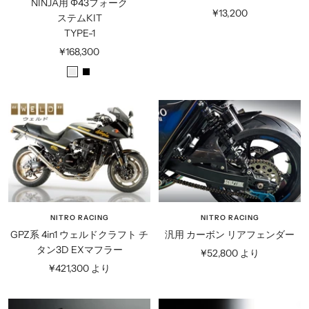
NINJA用 Φ43フォーク
セ
¥13,200
ステムKIT
ー
TYPE-1
ル
セ
¥168,300
価
ー
シ
ブ
格
ル
ル
ラ
価
バ
ッ
格
ー
ク
NITRO RACING
NITRO RACING
GPZ系 4in1 ウェルドクラフト チ
汎用 カーボン リアフェンダー
タン3D EXマフラー
セ
¥52,800 より
セ
¥421,300 より
ー
ー
ル
ル
価