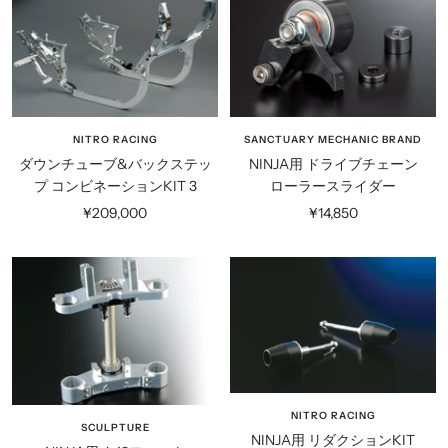
格
格
NITRO RACING
SANCTUARY MECHANIC BRAND
ダウンチューブ&バックステッ
NINJA用 ドライブチェーン
プ コンビネーションKIT 3
ローラースライダー
セ
セ
¥209,000
¥14,850
ー
ー
ル
ル
価
価
格
格
NITRO RACING
SCULPTURE
NINJA用 リダクションKIT