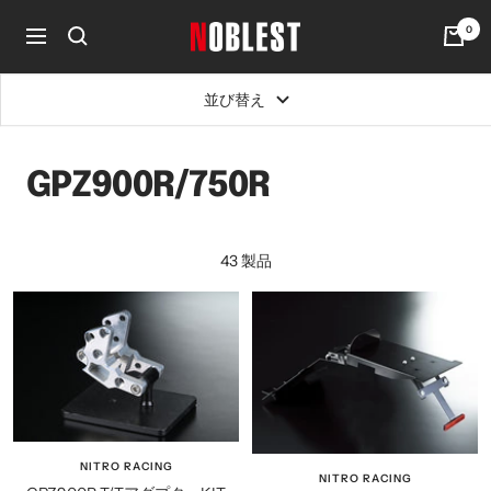
コ
0
noblest
ン
ナ
online
テ
ビ
ン
ゲ
並び替え
ツ
ー
へ
シ
ス
ョ
GPZ900R/750R
キ
ン
ッ
プ
43 製品
NITRO RACING
NITRO RACING