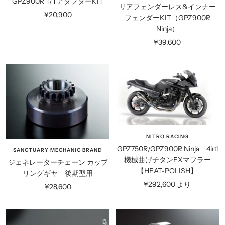
GPZ900R T/TアダプターKIT
リアフェンダーレス&インナー
セ
¥20,900
フェンダーKIT（GPZ900R
ー
Ninja）
ル
セ
¥39,600
価
ー
格
ル
価
格
NITRO RACING
GPZ750R/GPZ900R Ninja 4in1
SANCTUARY MECHANIC BRAND
機械曲げチタンEXマフラー
ジェネレーターチェーン カップ
【HEAT-POLISH】
リングギヤ 後期型用
セ
¥292,600 より
セ
¥28,600
ー
ー
ル
ル
価
価