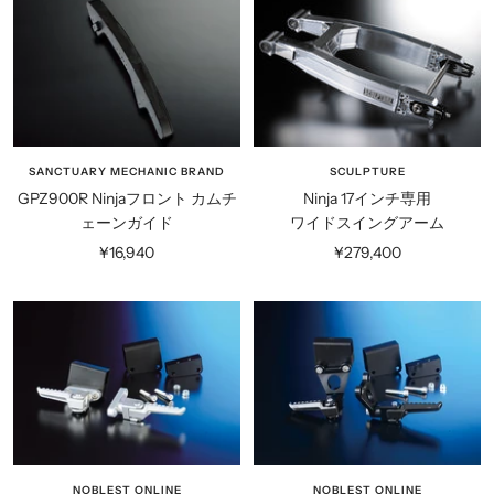
価
格
格
SANCTUARY MECHANIC BRAND
SCULPTURE
GPZ900R Ninjaフロント カムチ
Ninja 17インチ専用
ェーンガイド
ワイドスイングアーム
セ
セ
¥16,940
¥279,400
ー
ー
ル
ル
価
価
格
格
NOBLEST ONLINE
NOBLEST ONLINE