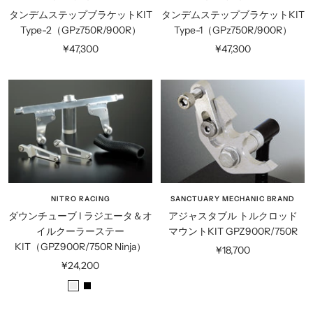
タンデムステップブラケットKIT
タンデムステップブラケットKIT
Type-2（GPz750R/900R）
Type-1（GPz750R/900R）
セ
セ
¥47,300
¥47,300
ー
ー
ル
ル
価
価
格
格
NITRO RACING
SANCTUARY MECHANIC BRAND
ダウンチューブ I ラジエータ＆オ
アジャスタブル トルクロッド
イルクーラーステー
マウントKIT GPZ900R/750R
KIT（GPZ900R/750R Ninja）
セ
¥18,700
セ
¥24,200
ー
ー
ル
シ
ブ
ル
価
ル
ラ