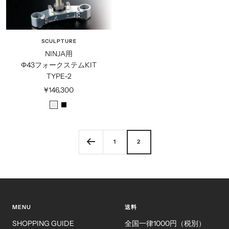
SCULPTURE
NINJA用
Φ43フォークステムKIT
TYPE-2
セ
¥146,300
ー
シ
ブ
ル
ル
ラ
価
バ
ッ
格
1
2
ー
ク
MENU
送料
SHOPPING GUIDE
全国一律1000円（税別）