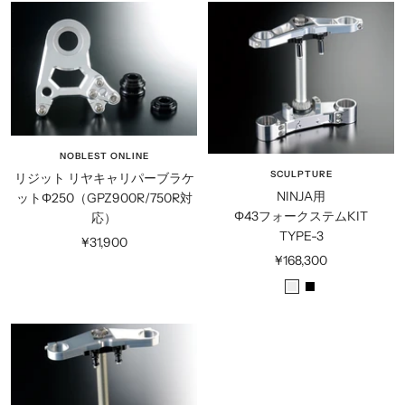
価
格
バ
ッ
格
ー
ク
NOBLEST ONLINE
SCULPTURE
リジット リヤキャリパーブラケ
NINJA用
ットΦ250（GPZ900R/750R対
Φ43フォークステムKIT
応）
TYPE-3
セ
¥31,900
セ
¥168,300
ー
ー
ル
シ
ブ
ル
価
ル
ラ
価
格
バ
ッ
格
ー
ク